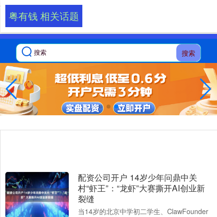
-->
粤有钱 相关话题
搜索
配资公司开户 14岁少年问鼎中关
村“虾王”：“龙虾”大赛撕开AI创业新
裂缝
当14岁的北京中学初二学生、ClawFounder