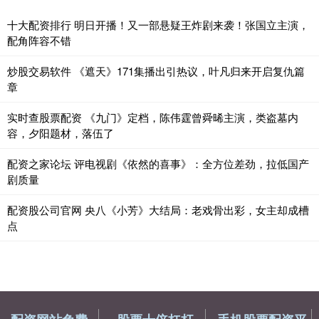
十大配资排行 明日开播！又一部悬疑王炸剧来袭！张国立主演，
配角阵容不错
炒股交易软件 《遮天》171集播出引热议，叶凡归来开启复仇篇
章
实时查股票配资 《九门》定档，陈伟霆曾舜晞主演，类盗墓内
容，夕阳题材，落伍了
配资之家论坛 评电视剧《依然的喜事》：全方位差劲，拉低国产
剧质量
配资股公司官网 央八《小芳》大结局：老戏骨出彩，女主却成槽
点