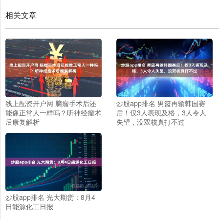
相关文章
线上配资开户网 脑瘤手术后还
炒股app排名 男篮再输韩国赛
能像正常人一样吗？听神经瘤术
后！仅3人表现及格，3人令人
后康复解析
失望，没双核真打不过
炒股app排名 光大期货：8月4
日能源化工日报