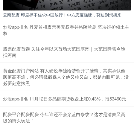
云南配资 印度撑不住求中国放行！中方态度强硬，莫迪别想胡来
炒股app排名 丹麦首相表示美无权吞并格陵兰岛 坚决维护领土主
权
股票配资首选 关注今年以来首场大范围寒潮｜大范围降雪今晚
抵河南
黄金配资门户网站 有人硬说单独给楚钦开了滤镜，其实承认他
颜值高不难，何必暗戳戳踩人？他又帅又白，都是肉眼可见，没
必要刻意抹黑
炒股app排名 11月12日多晶硅期货收盘上涨0.43%，报53460元
配资平台配资配资 今年谁还不会穿蓝白条纹？这才是清爽又高
级的街头玩法！