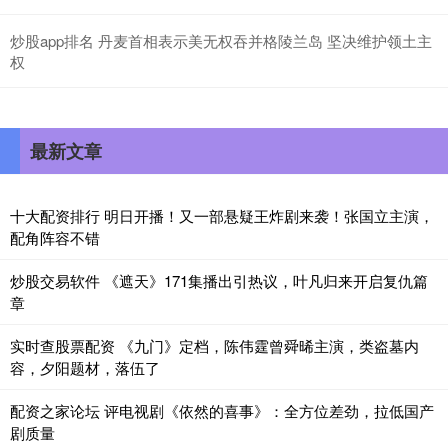
炒股app排名 丹麦首相表示美无权吞并格陵兰岛 坚决维护领土主
权
最新文章
十大配资排行 明日开播！又一部悬疑王炸剧来袭！张国立主演，
配角阵容不错
炒股交易软件 《遮天》171集播出引热议，叶凡归来开启复仇篇
章
实时查股票配资 《九门》定档，陈伟霆曾舜晞主演，类盗墓内
容，夕阳题材，落伍了
配资之家论坛 评电视剧《依然的喜事》：全方位差劲，拉低国产
剧质量