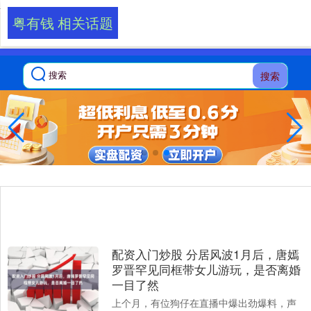
-->
粤有钱 相关话题
搜索
配资入门炒股 分居风波1月后，唐嫣
罗晋罕见同框带女儿游玩，是否离婚
一目了然
上个月，有位狗仔在直播中爆出劲爆料，声