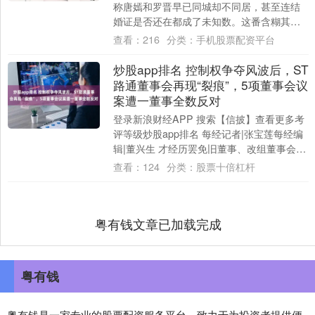
称唐嫣和罗晋早已同城却不同居，甚至连结
婚证是否还在都成了未知数。这番含糊其辞
的话立刻把两人离婚的话题推上了热搜，引
查看：
216
分类：
手机股票配资平台
发网友围....
炒股app排名 控制权争夺风波后，ST
路通董事会再现“裂痕”，5项董事会议
案遭一董事全数反对
登录新浪财经APP 搜索【信披】查看更多考
评等级炒股app排名 每经记者|张宝莲每经编
辑|董兴生 才经历罢免旧董事、改组董事会的
ST路通（维权）（即路通视信），....
查看：
124
分类：
股票十倍杠杆
粤有钱文章已加载完成
粤有钱
粤有钱是一家专业的股票配资服务平台，致力于为投资者提供便