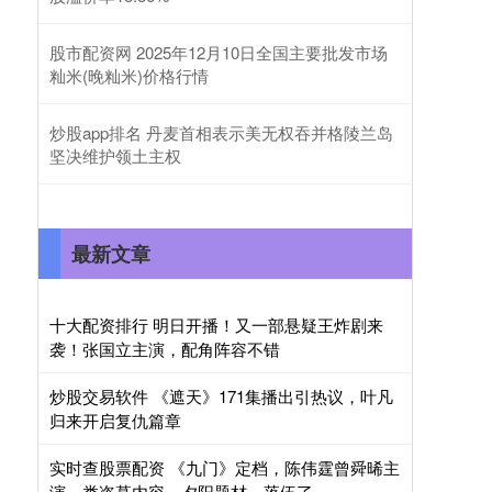
股市配资网 2025年12月10日全国主要批发市场
籼米(晚籼米)价格行情
炒股app排名 丹麦首相表示美无权吞并格陵兰岛
坚决维护领土主权
最新文章
十大配资排行 明日开播！又一部悬疑王炸剧来
袭！张国立主演，配角阵容不错
炒股交易软件 《遮天》171集播出引热议，叶凡
归来开启复仇篇章
实时查股票配资 《九门》定档，陈伟霆曾舜晞主
演，类盗墓内容，夕阳题材，落伍了