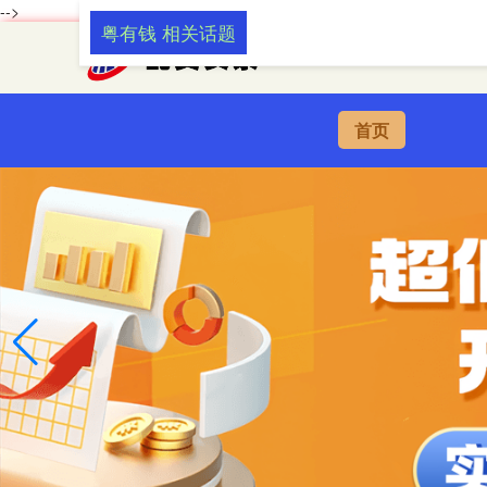
-->
粤有钱 相关话题
首页