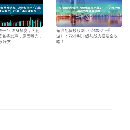
资平台 终身禁赛，为何
短线配资炒股网 《荣耀出征手
篮名将发声，原因曝光，
游》：72小时冲级与战力搭建全攻
汝好友
略！